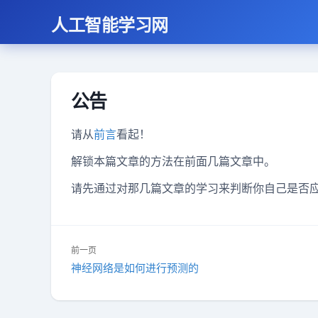
人工智能学习网
公告
请从
前言
看起！
解锁本篇文章的方法在前面几篇文章中。
请先通过对那几篇文章的学习来判断你自己是否
文
前一页
神经网络是如何进行预测的
上
章
一
导
篇：